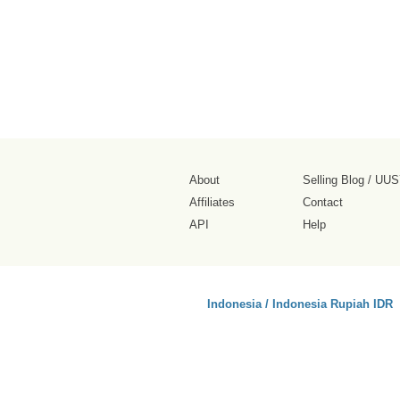
About
Selling Blog
/
UUS
Affiliates
Contact
API
Help
Indonesia / Indonesia Rupiah IDR