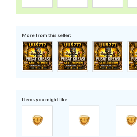
More from this seller:
Items you might like