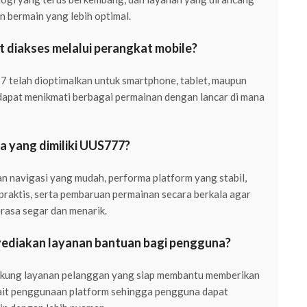
 bermain yang lebih optimal.
 diakses melalui perangkat mobile?
 telah dioptimalkan untuk smartphone, tablet, maupun
apat menikmati berbagai permainan dengan lancar di mana
a yang dimiliki UUS777?
navigasi yang mudah, performa platform yang stabil,
 praktis, serta pembaruan permainan secara berkala agar
rasa segar dan menarik.
ediakan layanan bantuan bagi pengguna?
ukung layanan pelanggan yang siap membantu memberikan
kait penggunaan platform sehingga pengguna dapat