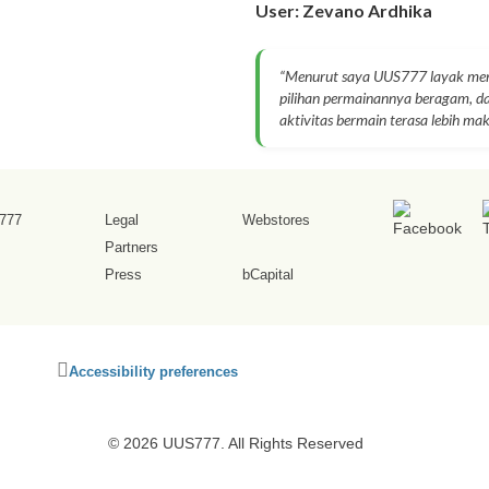
User: Zevano Ardhika
“Menurut saya UUS777 layak menja
pilihan permainannya beragam, d
aktivitas bermain terasa lebih mak
777
Legal
Webstores
Partners
Press
bCapital
Click
Accessibility preferences
to
activate
accessibility
© 2026 UUS777. All Rights Reserved
preferences