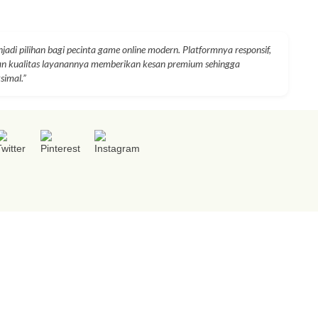
di pilihan bagi pecinta game online modern. Platformnya responsif,
an kualitas layanannya memberikan kesan premium sehingga
simal.”
SSL
Secure
Connection