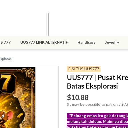
S 777
UUS777 LINK ALTERNATIF
Handbags
Jewelry
splorasi
SITUS UUS777
UUS777 | Pusat Kr
Batas Eksplorasi
$10.88
(It may be possible to pay only $
“Peluang emas itu gak datang 
melangkah duluan. Mainnya dibaw
hoki kamu bekerja hari ini bers