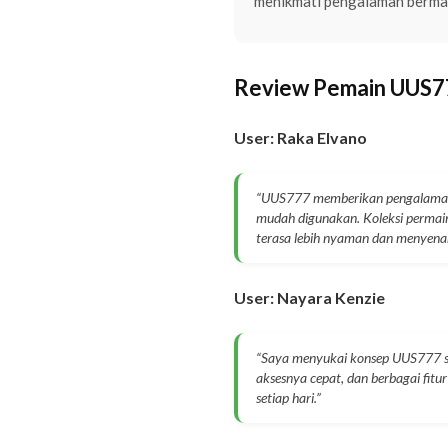
menikmati pengalaman bermai
Review Pemain UUS7
User: Raka Elvano
“UUS777 memberikan pengalaman 
mudah digunakan. Koleksi permaina
terasa lebih nyaman dan menyena
User: Nayara Kenzie
“Saya menyukai konsep UUS777 se
aksesnya cepat, dan berbagai fit
setiap hari.”