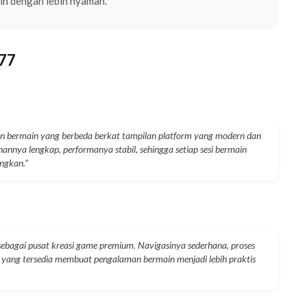
n dengan lebih nyaman.
77
bermain yang berbeda berkat tampilan platform yang modern dan
nnya lengkap, performanya stabil, sehingga setiap sesi bermain
ngkan.”
bagai pusat kreasi game premium. Navigasinya sederhana, proses
ur yang tersedia membuat pengalaman bermain menjadi lebih praktis