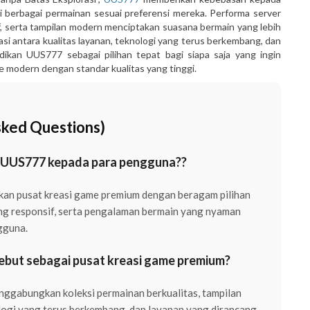
 berbagai permainan sesuai preferensi mereka. Performa server
tif, serta tampilan modern menciptakan suasana bermain yang lebih
si antara kualitas layanan, teknologi yang terus berkembang, dan
kan UUS777 sebagai pilihan tepat bagi siapa saja yang ingin
 modern dengan standar kualitas yang tinggi.
sked Questions)
n UUS777 kepada para pengguna??
an pusat kreasi game premium dengan beragam pilihan
ng responsif, serta pengalaman bermain yang nyaman
gguna.
but sebagai pusat kreasi game premium?
gabungkan koleksi permainan berkualitas, tampilan
logi yang terus berkembang, dan layanan yang dirancang